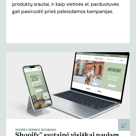
produktų srautai, ir kaip vietinės el. parduotuvės
gali pasiruošti prieš paleisdamos kampanijas.
SHOPIFY SĖKMĖS ISTORIJOS
„Shopify“ svetainė visiškai naujam