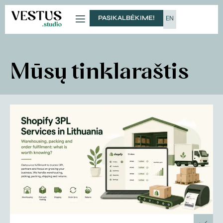
PASIKALBĖKIME!
EN
Mūsų tinklaraštis