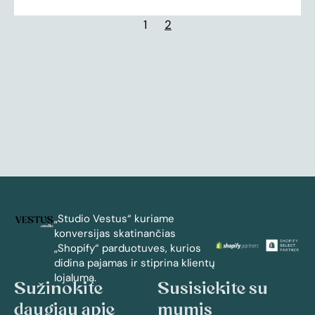
1
2
„Studio Vestus“ kuriame
konversijas skatinančias
„Shopify“ parduotuves, kurios
didina pajamas ir stiprina klientų
lojalumą.
Sužinokite
Susisiekite su
daugiau apie
mumis