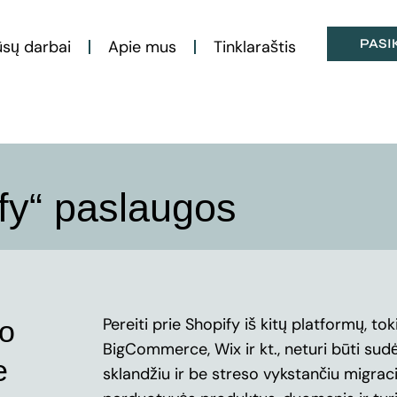
PASI
sų darbai
Apie mus
Tinklaraštis
fy“ paslaugos
Pereiti prie Shopify iš kitų platformų,
vo
BigCommerce, Wix ir kt., neturi būti su
e
sklandžiu ir be streso vykstančiu migrac