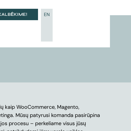
EN
KALBĖKIME!
 tokių kaip WooCommerce, Magento,
dėtinga. Mūsų patyrusi komanda pasirūpina
ijos procesu – perkeliame visus jūsų