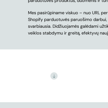
parduotuvės produktus, duomenis ir turin
Mes pasirūpiname viskuo – nuo URL pera
Shopify parduotuvės paruošimo darbui, ka
svarbiausia. Didžiuojamės galėdami užti
veiklos stabdymu ir greitą, efektyvų na