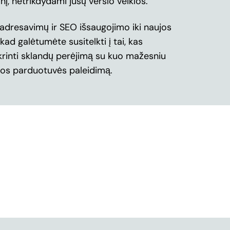
į, netrikdydami jūsų verslo veiklos.
dresavimų ir SEO išsaugojimo iki naujos
d galėtumėte susitelkti į tai, kas
krinti sklandų perėjimą su kuo mažesniu
ujos parduotuvės paleidimą.