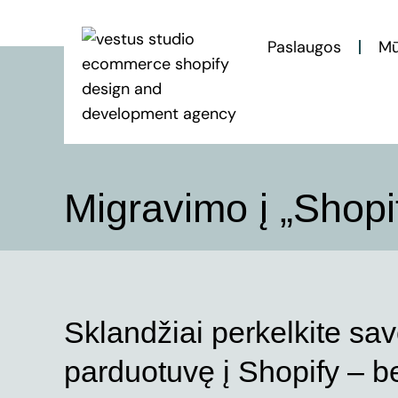
Paslaugos
Mū
Migravimo į „Shopi
Sklandžiai perkelkite sa
parduotuvę į Shopify – b